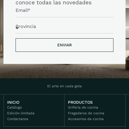
conoce todas las novedades
ENVIAR
ENVIAR
El arte en cada gota
INICIO
PRODUCTOS
Catálogo
Grifería de cocina
Edición limitada
Fregaderos de cocina
Contáctanos
Accesorios de cocina