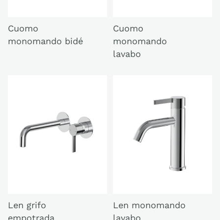
Cuomo
Cuomo
monomando bidé
monomando
lavabo
Len grifo
Len monomando
empotrada
lavabo