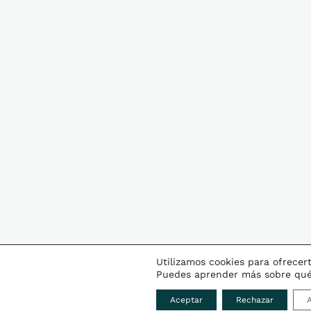
Utilizamos cookies para ofrecer
Puedes aprender más sobre qué 
Aceptar
Rechazar
A