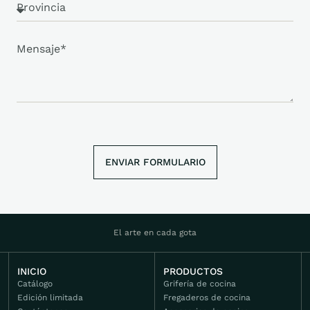
ENVIAR FORMULARIO
ENVIAR
FORMULARIO
El arte en cada gota
INICIO
PRODUCTOS
Catálogo
Grifería de cocina
Edición limitada
Fregaderos de cocina