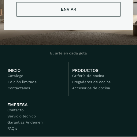
ENVIAR
ENVIAR
El arte en cada gota
INICIO
PRODUCTOS
Catálogo
Grifería de cocina
Edición limitada
Fregaderos de cocina
Contáctanos
Accesorios de cocina
EMPRESA
Contacto
Servicio técnico
Garantías Andemen
FAQ's