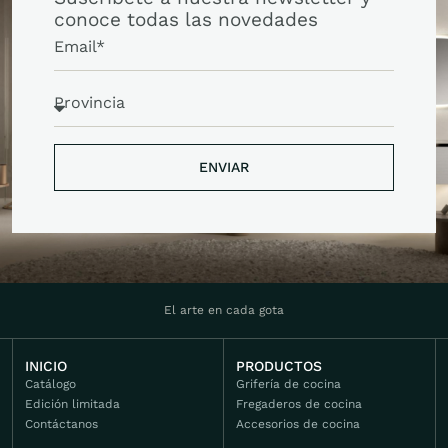
conoce todas las novedades
ENVIAR
ENVIAR
El arte en cada gota
INICIO
PRODUCTOS
Catálogo
Grifería de cocina
Edición limitada
Fregaderos de cocina
Contáctanos
Accesorios de cocina