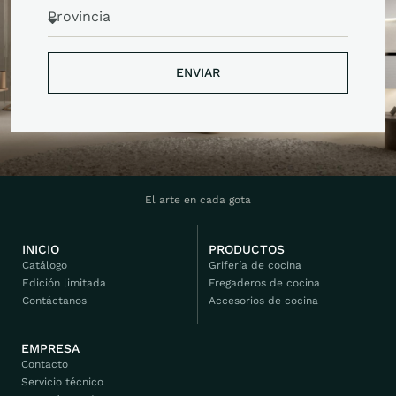
ENVIAR
ENVIAR
El arte en cada gota
INICIO
PRODUCTOS
Catálogo
Grifería de cocina
Edición limitada
Fregaderos de cocina
Contáctanos
Accesorios de cocina
EMPRESA
Contacto
Servicio técnico