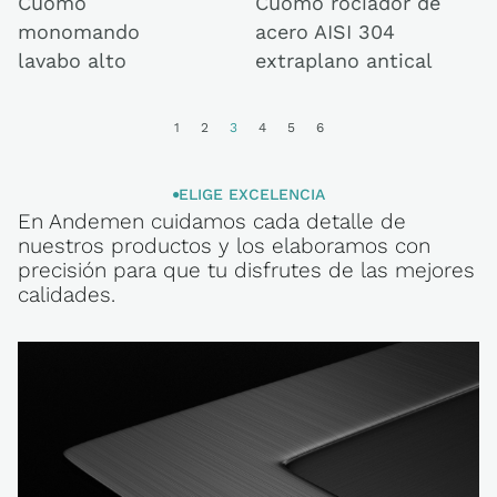
Cuomo
Cuomo rociador de
monomando
acero AISI 304
lavabo alto
extraplano antical
1
2
3
4
5
6
ELIGE EXCELENCIA
En Andemen cuidamos cada detalle de
ELIGE
nuestros productos y los elaboramos con
EXCELENCIA
precisión para que tu disfrutes de las mejores
calidades.