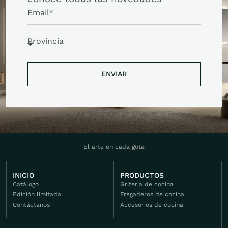
ENVIAR
ENVIAR
El arte en cada gota
INICIO
PRODUCTOS
Catálogo
Grifería de cocina
Edición limitada
Fregaderos de cocina
Contáctanos
Accesorios de cocina