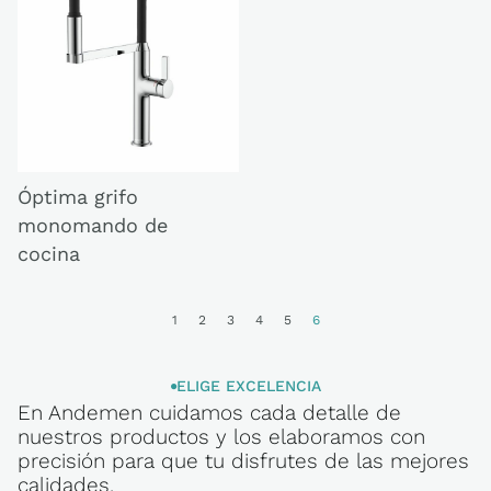
Óptima grifo
monomando de
cocina
1
2
3
4
5
6
ELIGE EXCELENCIA
En Andemen cuidamos cada detalle de
ELIGE
nuestros productos y los elaboramos con
EXCELENCIA
precisión para que tu disfrutes de las mejores
calidades.