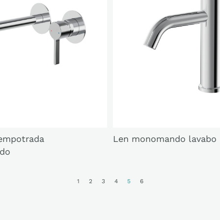
 empotrada
Len monomando lavabo
do
1
2
3
4
5
6