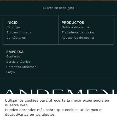
El arte en cada gota
INICIO
PRODUCTOS
Catálogo
Grifería de cocina
Edición limitada
Fregaderos de cocina
Contáctanos
Accesorios de cocina
EMPRESA
Contacto
Servicio técnico
Garantías Andemen
FAQ's
Utilizamos cookies para ofrecerte la mejor experiencia en
nuestra web.
Puedes aprender más sobre qué cookies utilizamos o
desactivarlas en los
ajustes
.
©2026 Andemen. Todos los derechos reservados.