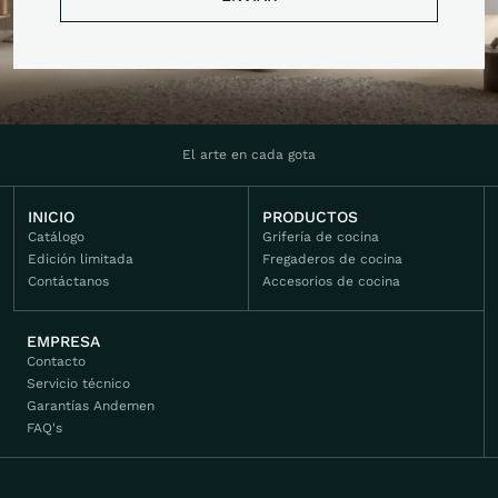
ENVIAR
El arte en cada gota
INICIO
PRODUCTOS
Catálogo
Grifería de cocina
Edición limitada
Fregaderos de cocina
Contáctanos
Accesorios de cocina
EMPRESA
Contacto
Servicio técnico
Garantías Andemen
FAQ's