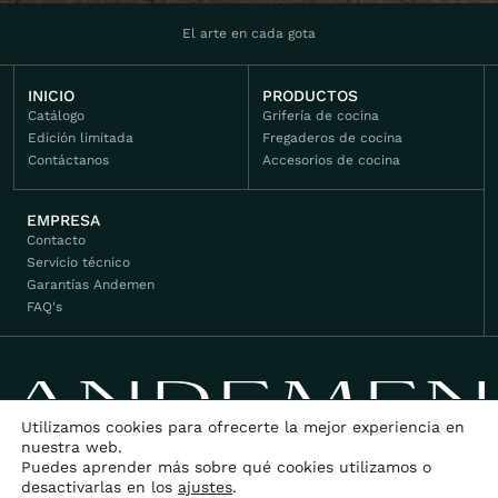
El arte en cada gota
INICIO
PRODUCTOS
Catálogo
Grifería de cocina
Edición limitada
Fregaderos de cocina
Contáctanos
Accesorios de cocina
EMPRESA
Contacto
Servicio técnico
Garantías Andemen
FAQ's
Utilizamos cookies para ofrecerte la mejor experiencia en
nuestra web.
Puedes aprender más sobre qué cookies utilizamos o
desactivarlas en los
ajustes
.
©2026 Andemen. Todos los derechos reservados.